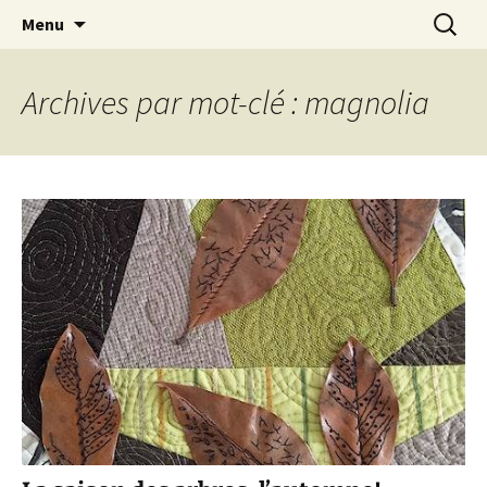
Le blog de Sophie A
Aller
Recherc
filsetcrayons
Menu
au
contenu
Archives par mot-clé : magnolia