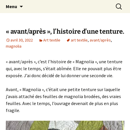
Le blog de Sophie A
Aller
Recherc
filsetcrayons
Menu
au
contenu
« avant/après », l’histoire d’une tenture.
avril 30, 2022
Art textile
art textile
,
avant/après
,
magnolia
« avant/après », c’est l’histoire de « Magnolia », une tenture
qui, avec le temps, s’était abîmée. Elle ne pouvait plus être
exposée. J’ai donc décidé de lui donner une seconde vie.
Avant, « Magnolia », c’était une petite tenture sur laquelle
j’avais attaché des feuilles de magnolia brodées, des vraies
feuilles. Avec le temps, l’ouvrage devenait de plus en plus
fragile.