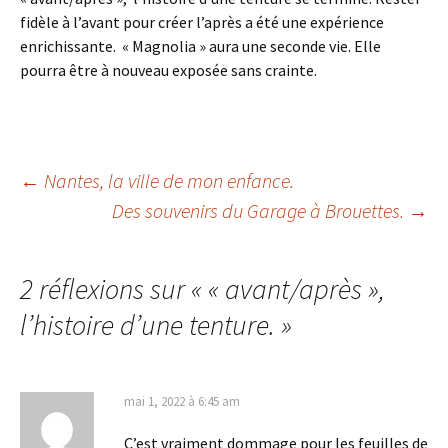
fidèle à l’avant pour créer l’après a été une expérience
enrichissante. « Magnolia » aura une seconde vie. Elle
pourra être à nouveau exposée sans crainte.
Navigation
←
Nantes, la ville de mon enfance.
Des souvenirs du Garage à Brouettes.
→
des
2 réflexions sur «
« avant/après »,
articles
l’histoire d’une tenture.
»
mai 1, 2022 à 6:45 am
C’est vraiment dommage pour les feuilles de