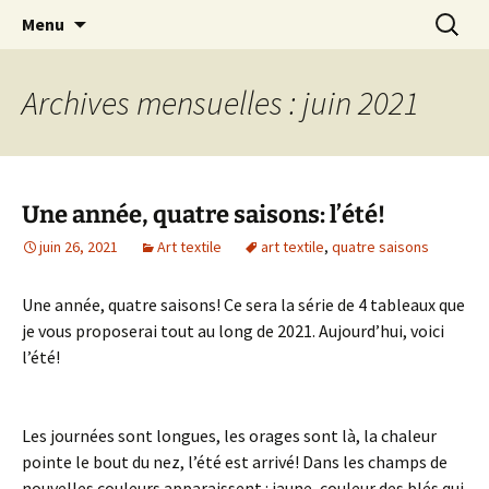
Le blog de Sophie A
Aller
Recherc
filsetcrayons
Menu
au
contenu
Archives mensuelles : juin 2021
Une année, quatre saisons: l’été!
juin 26, 2021
Art textile
art textile
,
quatre saisons
Une année, quatre saisons! Ce sera la série de 4 tableaux que
je vous proposerai tout au long de 2021. Aujourd’hui, voici
l’été!
Les journées sont longues, les orages sont là, la chaleur
pointe le bout du nez, l’été est arrivé! Dans les champs de
nouvelles couleurs apparaissent : jaune, couleur des blés qui