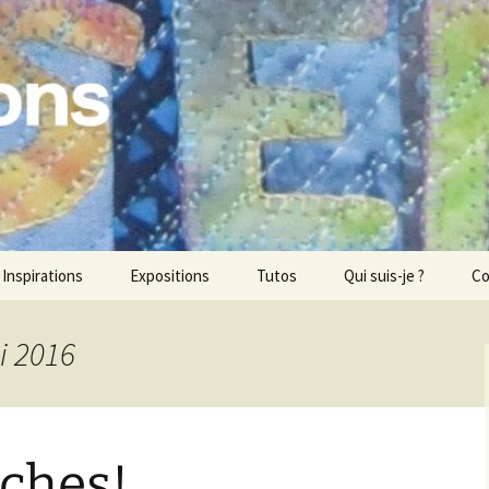
ons
Inspirations
Expositions
Tutos
Qui suis-je ?
Co
i 2016
ches!