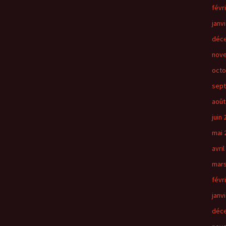
févr
janv
déc
nov
octo
sep
août
juin
mai 
avril
mars
févr
janv
déc