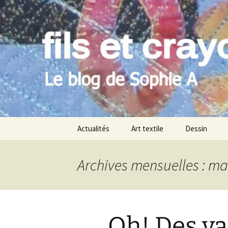
Le blog de Sophie A
Aller
au
contenu
filsetcray
Actualités
Art textile
Dessin
Archives mensuelles : ma
Oh! Des va