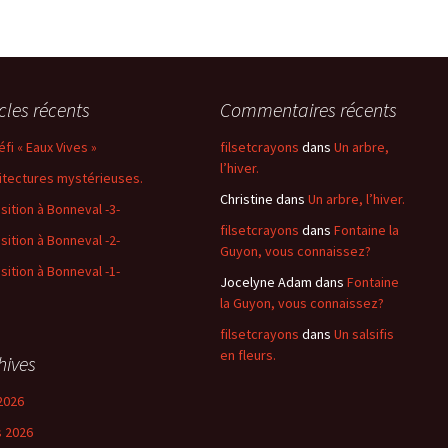
icles récents
Commentaires récents
éfi « Eaux Vives »
filsetcrayons
dans
Un arbre,
l’hiver.
itectures mystérieuses.
Christine
dans
Un arbre, l’hiver.
sition à Bonneval -3-
filsetcrayons
dans
Fontaine la
sition à Bonneval -2-
Guyon, vous connaissez?
sition à Bonneval -1-
Jocelyne Adam
dans
Fontaine
la Guyon, vous connaissez?
filsetcrayons
dans
Un salsifis
en fleurs.
hives
2026
 2026