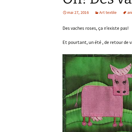
mai 27, 2016
Art textile
an
Des vaches roses, ça n’existe pas!
Et pourtant, un été , de retour de va