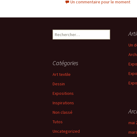
Un commentaire pour le moment
Rechercher :
Art
Un d
Arch
Catégories
Expo
Expo
Art textile
Expo
Dessin
Expositions
Inspirations
Arc
Non classé
Tutos
mai 
Uncategorized
mars