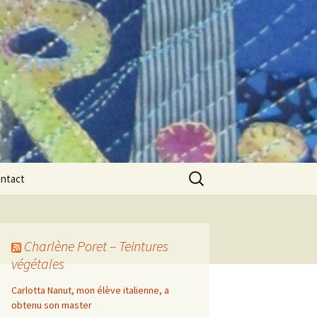
Rechercher :
ntact
Charlène Poret – Teintures
végétales
Carlotta Nanut, mon élève italienne, a
obtenu son master