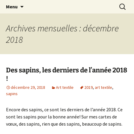
Le blog de Sophie A
Aller
Recherc
filsetcrayons
Menu
au
contenu
Archives mensuelles : décembre
2018
Des sapins, les derniers de l’année 2018
!
décembre 29, 2018
Art textile
2019
,
art textile
,
sapins
Encore des sapins, ce sont les derniers de l’année 2018. Ce
sont les sapins pour la bonne année! Sur mes cartes de
vœux, des sapins, rien que des sapins, beaucoup de sapins.