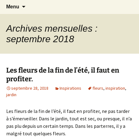
Le blog de Sophie A
Aller
Recherc
filsetcrayons
Menu
au
contenu
Archives mensuelles :
septembre 2018
Les fleurs de la fin de l’été, il faut en
profiter.
septembre 28, 2018
Inspirations
fleurs
,
inspiration
,
jardin
Les fleurs de la fin de l’été, il faut en profiter, ne pas tarder
à s’émerveiller. Dans le jardin, tout est sec, ou presque, il n’a
pas plu depuis un certain temps. Dans les parterres, il y a
malgré tout quelques fleurs.