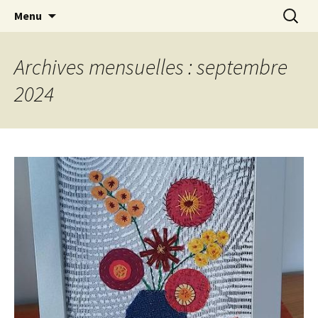
Le blog de Sophie A
Aller
Recherc
filsetcrayons
Menu
au
contenu
Archives mensuelles : septembre
2024