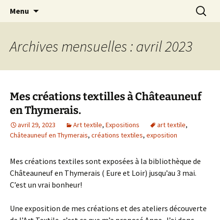
Le blog de Sophie A
Aller
Recherc
filsetcrayons
Menu
au
contenu
Archives mensuelles : avril 2023
Mes créations textilles à Châteauneuf
en Thymerais.
avril 29, 2023
Art textile
,
Expositions
art textile
,
Châteauneuf en Thymerais
,
créations textiles
,
exposition
Mes créations textiles sont exposées à la bibliothèque de
Châteauneuf en Thymerais ( Eure et Loir) jusqu’au 3 mai.
C’est un vrai bonheur!
Une exposition de mes créations et des ateliers découverte