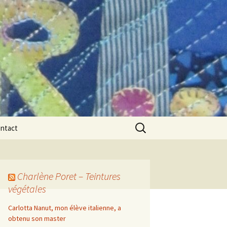
Rechercher :
ntact
Charlène Poret – Teintures
végétales
Carlotta Nanut, mon élève italienne, a
obtenu son master