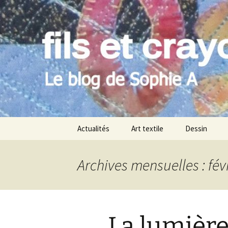
Le blog de Sophie A
Aller
au
contenu
filsetcray
Actualités
Art textile
Dessin
Archives mensuelles : fév
La lumièr