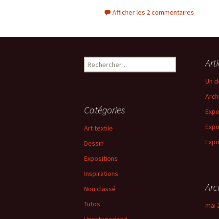
Afficher les 2 commentaires
Rechercher :
Art
Un d
Arch
Catégories
Expo
Expo
Art textile
Expo
Dessin
Expositions
Inspirations
Arc
Non classé
Tutos
mai 