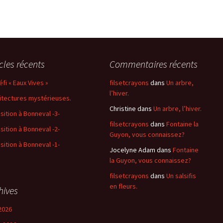
icles récents
Commentaires récents
éfi « Eaux Vives »
filsetcrayons
dans
Un arbre,
l’hiver.
itectures mystérieuses.
Christine
dans
Un arbre, l’hiver.
sition à Bonneval -3-
filsetcrayons
dans
Fontaine la
sition à Bonneval -2-
Guyon, vous connaissez?
sition à Bonneval -1-
Jocelyne Adam
dans
Fontaine
la Guyon, vous connaissez?
filsetcrayons
dans
Un salsifis
en fleurs.
hives
2026