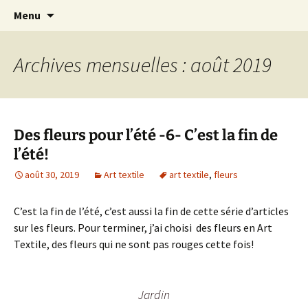
Le blog de Sophie A
Aller
Recherc
filsetcrayons
Menu
au
contenu
Archives mensuelles : août 2019
Des fleurs pour l’été -6- C’est la fin de
l’été!
août 30, 2019
Art textile
art textile
,
fleurs
C’est la fin de l’été, c’est aussi la fin de cette série d’articles
sur les fleurs. Pour terminer, j’ai choisi des fleurs en Art
Textile, des fleurs qui ne sont pas rouges cette fois!
Jardin