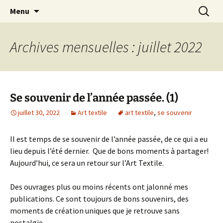
Le blog de Sophie A
Aller
Recherc
filsetcrayons
Menu
au
contenu
Archives mensuelles : juillet 2022
Se souvenir de l’année passée. (1)
juillet 30, 2022
Art textile
art textile
,
se souvenir
Il est temps de se souvenir de l’année passée, de ce qui a eu
lieu depuis l’été dernier. Que de bons moments à partager!
Aujourd’hui, ce sera un retour sur l’Art Textile.
Des ouvrages plus ou moins récents ont jalonné mes
publications. Ce sont toujours de bons souvenirs, des
moments de création uniques que je retrouve sans
nostalgie.