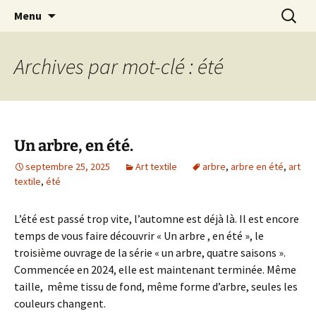
Le blog de Sophie A
Aller
Recherc
filsetcrayons
Menu
au
contenu
Archives par mot-clé : été
Un arbre, en été.
septembre 25, 2025
Art textile
arbre
,
arbre en été
,
art
textile
,
été
L’été est passé trop vite, l’automne est déjà là. Il est encore
temps de vous faire découvrir « Un arbre , en été », le
troisième ouvrage de la série « un arbre, quatre saisons ».
Commencée en 2024, elle est maintenant terminée. Même
taille, même tissu de fond, même forme d’arbre, seules les
couleurs changent.