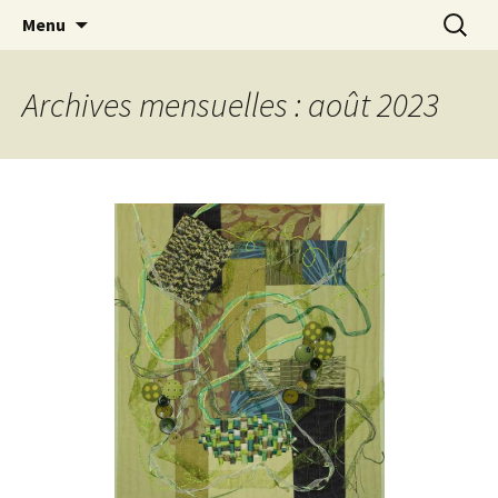
Le blog de Sophie A
Aller
Recherc
filsetcrayons
Menu
au
contenu
Archives mensuelles : août 2023