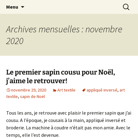
Le blog de Sophie A
Aller
Recherc
filsetcrayons
Menu
au
contenu
Archives mensuelles : novembre
2020
Le premier sapin cousu pour Noël,
j’aime le retrouver!
novembre 29, 2020
Art textile
appliqué inversé
,
art
textile
,
sapin de Noël
Tous les ans, je retrouve avec plaisir le premier sapin que j’ai
cousu. A l’époque, je cousais à la main, appliqué inversé et
broderie. La machine à coudre n’était pas mon amie. Avec le
temps, elle l’est devenue.