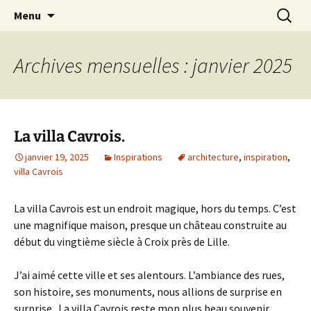
Le blog de Sophie A
Aller
Recherc
filsetcrayons
Menu
au
contenu
Archives mensuelles : janvier 2025
La villa Cavrois.
janvier 19, 2025
Inspirations
architecture
,
inspiration
,
villa Cavrois
La villa Cavrois est un endroit magique, hors du temps. C’est
une magnifique maison, presque un château construite au
début du vingtième siècle à Croix près de Lille.
J’ai aimé cette ville et ses alentours. L’ambiance des rues,
son histoire, ses monuments, nous allions de surprise en
surprise. La villa Cavrois reste mon plus beau souvenir.