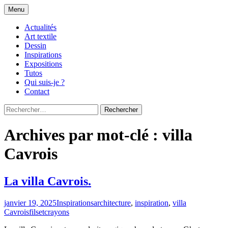
Aller
Menu
au
Le blog de Sophie A
filsetcrayons
contenu
Actualités
Art textile
Dessin
Inspirations
Expositions
Tutos
Qui suis-je ?
Contact
Rechercher :
Archives par mot-clé : villa
Cavrois
La villa Cavrois.
janvier 19, 2025
Inspirations
architecture
,
inspiration
,
villa
Cavrois
filsetcrayons