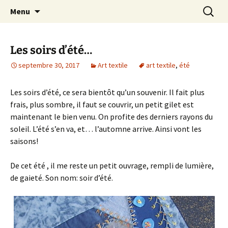
Le blog de Sophie A
Aller
Recherc
filsetcrayons
Menu
au
contenu
Les soirs d’été…
septembre 30, 2017
Art textile
art textile
,
été
Les soirs d’été, ce sera bientôt qu’un souvenir. Il fait plus
frais, plus sombre, il faut se couvrir, un petit gilet est
maintenant le bien venu. On profite des derniers rayons du
soleil. L’été s’en va, et… l’automne arrive. Ainsi vont les
saisons!
De cet été , il me reste un petit ouvrage, rempli de lumière,
de gaieté. Son nom: soir d’été.