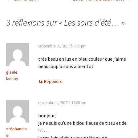
Navigation
des
3 réflexions sur «
Les soirs d’été…
»
articles
septembre 30, 2017 à 5:35 pm
très beau en lus en bleu couleur que j’aime
beaucoup bisous a bientot
gisele
lannoy
Répondre
novembre 1, 2017 à 12:08 pm
bonjour,
je ne suis qu’une bidouilleuse de tissu et de
stéphanois
fil ….
e
je me fais plaisir sans prétention.