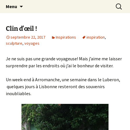
Le blog de Sophie A
Aller
Recherc
filsetcrayons
Menu
au
contenu
Clin d’œil !
septembre 22, 2017
Inspirations
inspiration
,
sculpture
,
voyages
Je ne suis pas une grande voyageuse! Mais j’aime me laisser
surprendre par les endroits où j’ai le bonheur de visiter.
Un week-end à Arromanche, une semaine dans le Luberon,
quelques jours à Lisbonne resteront des souvenirs
inoubliables.