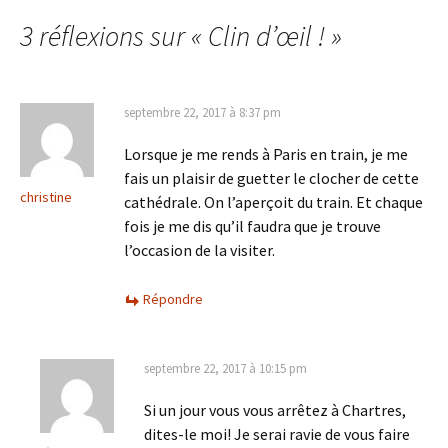
des
3 réflexions sur «
Clin d’œil !
»
articles
septembre 22, 2017 à 8:37 pm
Lorsque je me rends à Paris en train, je me
fais un plaisir de guetter le clocher de cette
christine
cathédrale. On l’aperçoit du train. Et chaque
fois je me dis qu’il faudra que je trouve
l’occasion de la visiter.
Répondre
septembre 22, 2017 à 10:15 pm
Si un jour vous vous arrêtez à Chartres,
dites-le moi! Je serai ravie de vous faire