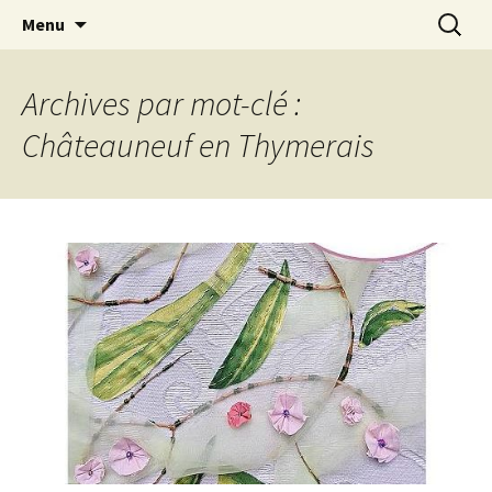
Le blog de Sophie A
Aller
Recherc
filsetcrayons
Menu
au
contenu
Archives par mot-clé :
Châteauneuf en Thymerais