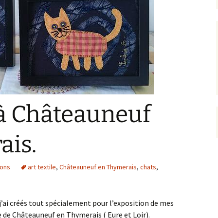
 à Châteauneuf
ais.
ions
art textile
,
Châteauneuf en Thymerais
,
chats
,
j’ai créés tout spécialement pour l’exposition de mes
e de Châteauneuf en Thymerais ( Eure et Loir).