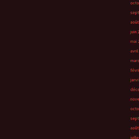
octo
sep
août
juin
mai 
avril
mars
févr
janv
déc
nov
octo
sep
août
juill