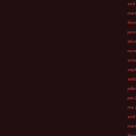
avril
mars
févr
janv
déc
nov
octo
sep
août
juill
juin
mai 
avril
mars
févr