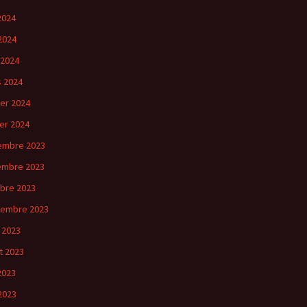
 2024
2024
 2024
 2024
ier 2024
ier 2024
embre 2023
embre 2023
bre 2023
tembre 2023
 2023
et 2023
 2023
2023