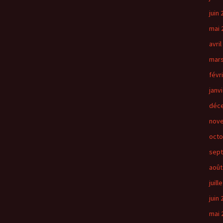
juin
mai 
avril
mars
févr
janv
déc
nov
octo
sep
août
juill
juin
mai 