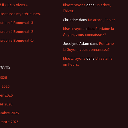
éfi « Eaux Vives »
filsetcrayons
dans
Un arbre,
l’hiver.
itectures mystérieuses.
Christine
dans
Un arbre, l’hiver.
sition à Bonneval -3-
filsetcrayons
dans
Fontaine la
sition à Bonneval -2-
Guyon, vous connaissez?
sition à Bonneval -1-
Jocelyne Adam
dans
Fontaine
la Guyon, vous connaissez?
filsetcrayons
dans
Un salsifis
en fleurs.
hives
2026
 2026
ier 2026
ier 2026
embre 2025
embre 2025