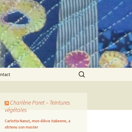
Rechercher :
ntact
Charlène Poret – Teintures
végétales
Carlotta Nanut, mon élève italienne, a
obtenu son master