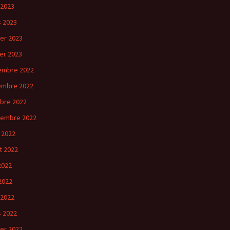
 2023
 2023
ier 2023
ier 2023
embre 2022
embre 2022
bre 2022
tembre 2022
 2022
et 2022
 2022
2022
 2022
 2022
ier 2022