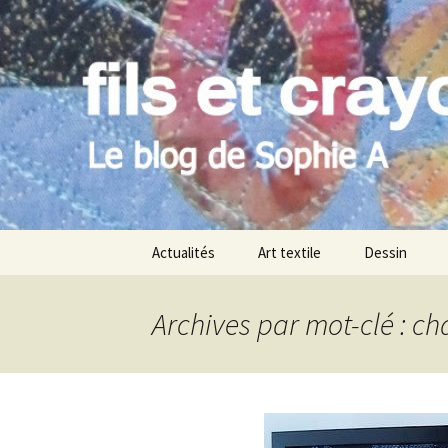
Le blog de Sophie A
Aller
au
contenu
filsetcray
Actualités
Art textile
Dessin
Archives par mot-clé : ch