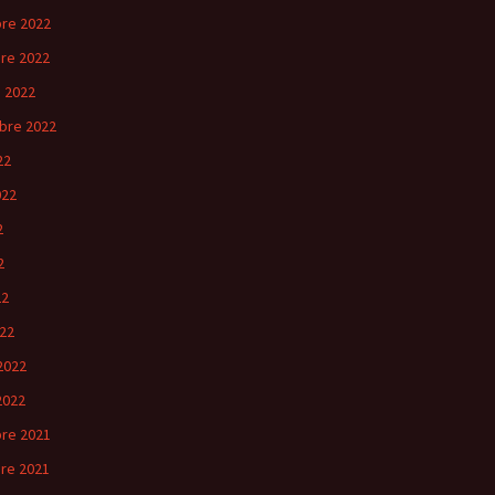
re 2022
re 2022
 2022
bre 2022
22
022
2
2
22
22
2022
2022
re 2021
re 2021