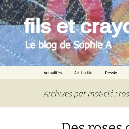
Le blog de Sophie A
Aller
au
contenu
filsetcray
Actualités
Art textile
Dessin
Archives par mot-clé : ro
Des roses 