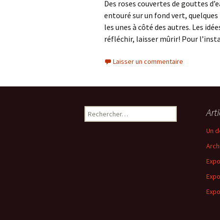
Des roses couvertes de gouttes d’ea
entouré sur un fond vert, quelques
les unes à côté des autres. Les id
réfléchir, laisser mûrir! Pour l’inst
Laisser un commentaire
Rechercher :
Art
Un d
Arch
Expo
Expo
Expo