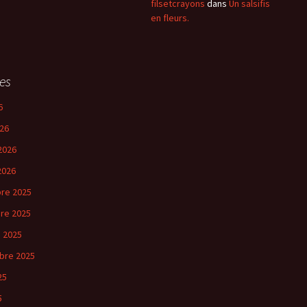
filsetcrayons
dans
Un salsifis
en fleurs.
es
6
26
2026
2026
re 2025
re 2025
 2025
bre 2025
25
5