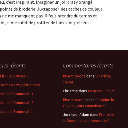
u, c’est inspirant. Imaginer un joli crazy orangé
 points de broderie. Juxtaposer des taches de couleur
ées ne me manquent pas. Il faut prendre du temps et
ant, il me suffit de profiter de l’instant présent!
icles récents
Commentaires récents
éfi « Eaux Vives »
filsetcrayons
dans
Un arbre,
l’hiver.
itectures mystérieuses.
Christine
dans
Un arbre, l’hiver.
sition à Bonneval -3-
filsetcrayons
dans
Fontaine la
sition à Bonneval -2-
Guyon, vous connaissez?
sition à Bonneval -1-
Jocelyne Adam
dans
Fontaine
la Guyon, vous connaissez?