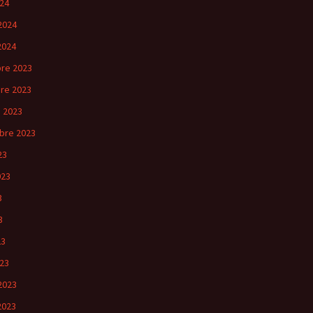
24
2024
2024
re 2023
re 2023
 2023
bre 2023
23
023
3
3
23
23
2023
2023