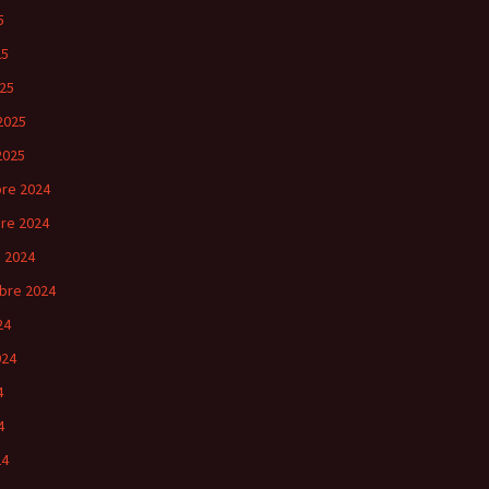
5
25
25
2025
2025
re 2024
re 2024
 2024
bre 2024
24
024
4
4
24