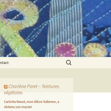
Rechercher :
ntact
Charlène Poret – Teintures
végétales
Carlotta Nanut, mon élève italienne, a
obtenu son master