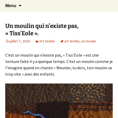
Le blog de Sophie A
Aller
Recherc
filsetcrayons
Menu
au
contenu
Un moulin qui n’existe pas,
« Tiss’Eole ».
juillet 7, 2024
Art textile
art textile
,
un moulin
C’est un moulin qui n’existe pas, « Tiss’Eole » est une
tenture faite il y a quelque temps. C’est un moulin comme je
l’imagine quand on chante « Meunier, tu dors, ton moulin va
trop vite » avec des enfants.