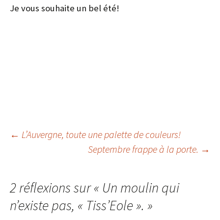
Je vous souhaite un bel été!
Navigation
←
L’Auvergne, toute une palette de couleurs!
Septembre frappe à la porte.
→
des
2 réflexions sur «
Un moulin qui
articles
n’existe pas, « Tiss’Eole ».
»