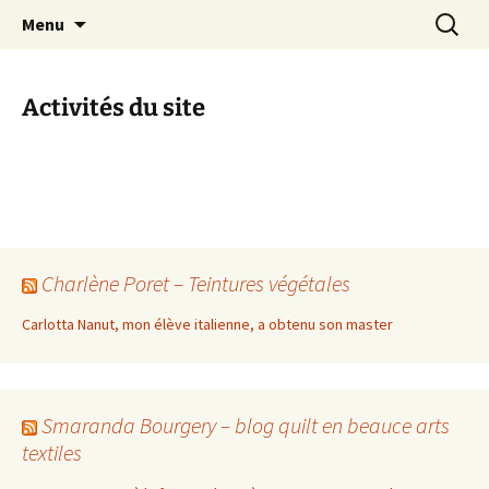
Le blog de Sophie A
Aller
Recherc
filsetcrayons
Menu
au
contenu
Activités du site
Charlène Poret – Teintures végétales
Carlotta Nanut, mon élève italienne, a obtenu son master
Smaranda Bourgery – blog quilt en beauce arts
textiles