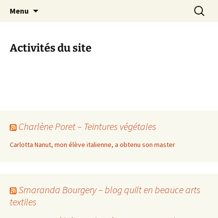
Le blog de Sophie A
Aller
Recherc
filsetcrayons
Menu
au
contenu
Activités du site
Charlène Poret – Teintures végétales
Carlotta Nanut, mon élève italienne, a obtenu son master
Smaranda Bourgery – blog quilt en beauce arts
textiles