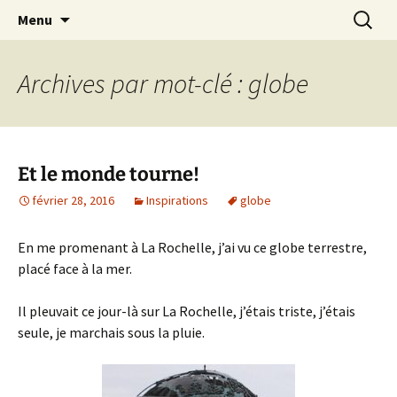
Le blog de Sophie A
Aller
Recherc
filsetcrayons
Menu
au
contenu
Archives par mot-clé : globe
Et le monde tourne!
février 28, 2016
Inspirations
globe
En me promenant à La Rochelle, j’ai vu ce globe terrestre,
placé face à la mer.
Il pleuvait ce jour-là sur La Rochelle, j’étais triste, j’étais
seule, je marchais sous la pluie.