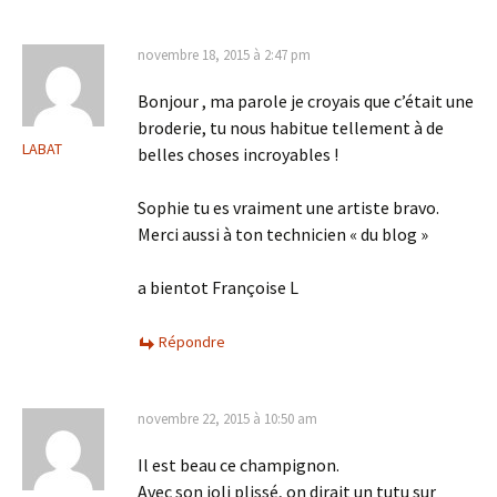
articles
novembre 18, 2015 à 2:47 pm
Bonjour , ma parole je croyais que c’était une
broderie, tu nous habitue tellement à de
LABAT
belles choses incroyables !
Sophie tu es vraiment une artiste bravo.
Merci aussi à ton technicien « du blog »
a bientot Françoise L
Répondre
novembre 22, 2015 à 10:50 am
Il est beau ce champignon.
Avec son joli plissé, on dirait un tutu sur