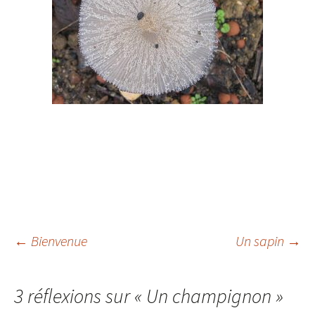
Navigation
←
Bienvenue
Un sapin
→
des
3 réflexions sur «
Un champignon
»