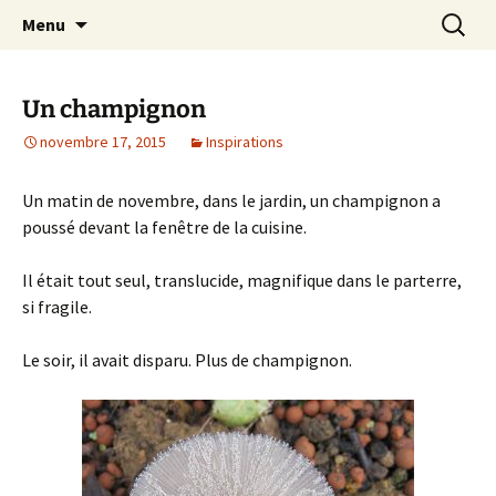
Le blog de Sophie A
Aller
Recherc
filsetcrayons
Menu
au
contenu
Un champignon
novembre 17, 2015
Inspirations
Un matin de novembre, dans le jardin, un champignon a
poussé devant la fenêtre de la cuisine.
Il était tout seul, translucide, magnifique dans le parterre,
si fragile.
Le soir, il avait disparu. Plus de champignon.