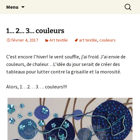
Le blog de Sophie A
Aller
Recherc
filsetcrayons
Menu
au
contenu
1… 2… 3… couleurs
février 4, 2017
Art textile
art textile
,
couleurs
C’est encore l’hiver! le vent souffle, j’ai froid. J’ai envie de
couleurs, de chaleur…L’idée du jour serait de créer des
tableaux pour lutter contre la grisaille et la morosité.
Alors, 1…2… 3…. couleurs!!!