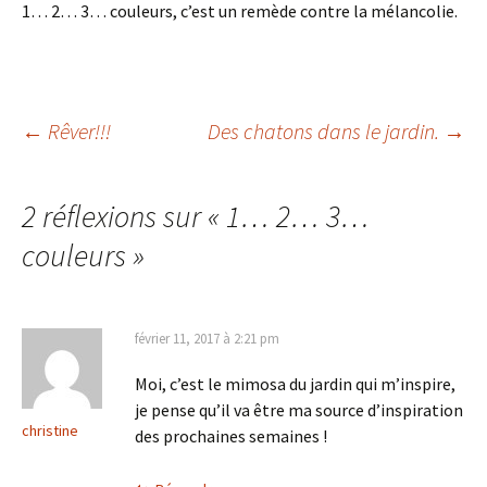
1… 2… 3… couleurs, c’est un remède contre la mélancolie.
Navigation
←
Rêver!!!
Des chatons dans le jardin.
→
des
2 réflexions sur «
1… 2… 3…
couleurs
»
articles
février 11, 2017 à 2:21 pm
Moi, c’est le mimosa du jardin qui m’inspire,
je pense qu’il va être ma source d’inspiration
christine
des prochaines semaines !