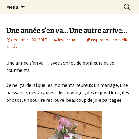
Le blog de Sophie A
Aller
Recherc
filsetcrayons
Menu
au
contenu
Une année s’en va… Une autre arrive…
décembre 30, 2017
Inspirations
inspiration
,
nouvelle
année
Une année s’en va … avec son lot de bonheurs et de
tourments.
Je ne garderai que les moments heureux: un mariage, une
naissance, des voyages, des ouvrages, des expositions, des
photos, un sourire retrouvé. beaucoup de joie partagée.