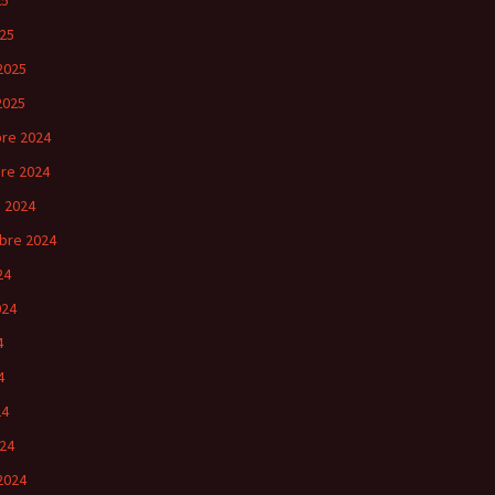
25
25
2025
2025
re 2024
re 2024
 2024
bre 2024
24
024
4
4
24
24
2024