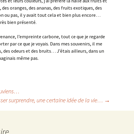
és et leurs couleurs, j’ai préféré la halle aux fruits et
des oranges, des ananas, des fruits exotiques, des
 ou pas, il y avait tout cela et bien plus encore…
très bien présenté.
rovenance, l’empreinte carbone, tout ce que je regarde
rter par ce que je voyais. Dans mes souvenirs, il me
, des odeurs et des bruits… J’étais ailleurs, dans un
maginais même pas.
ouviens…
sser surprendre, une certaine idée de la vie…
→
ire