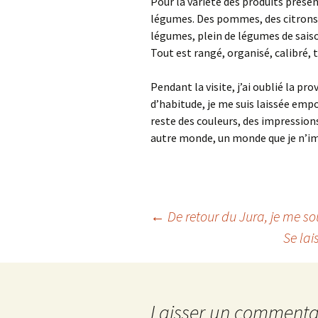
Pour la variété des produits présent
légumes. Des pommes, des citrons, 
légumes, plein de légumes de saison
Tout est rangé, organisé, calibré, 
Pendant la visite, j’ai oublié la p
d’habitude, je me suis laissée empo
reste des couleurs, des impressions
autre monde, un monde que je n’i
Navigation
←
De retour du Jura, je me s
Se lai
des
articles
Laisser un commenta