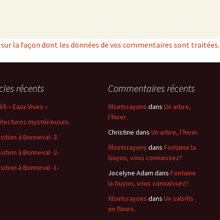
s sur la façon dont les données de vos commentaires sont traitées
.
icles récents
Commentaires récents
éfi « Eaux Vives »
filsetcrayons
dans
Un arbre,
l’hiver.
itectures mystérieuses.
Christine
dans
Un arbre, l’hiver.
sition à Bonneval -3-
filsetcrayons
dans
Fontaine la
sition à Bonneval -2-
Guyon, vous connaissez?
sition à Bonneval -1-
Jocelyne Adam
dans
Fontaine
la Guyon, vous connaissez?
filsetcrayons
dans
Un salsifis
en fleurs.