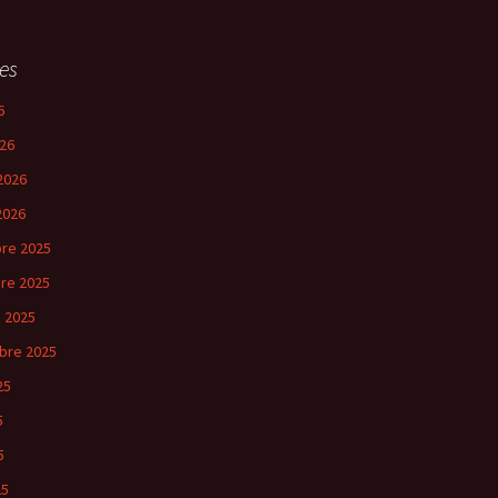
es
6
26
2026
2026
re 2025
re 2025
 2025
bre 2025
25
5
5
25