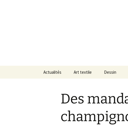
Le blog de Sophie A
Aller
au
contenu
filsetcray
Actualités
Art textile
Dessin
Des mandal
champign