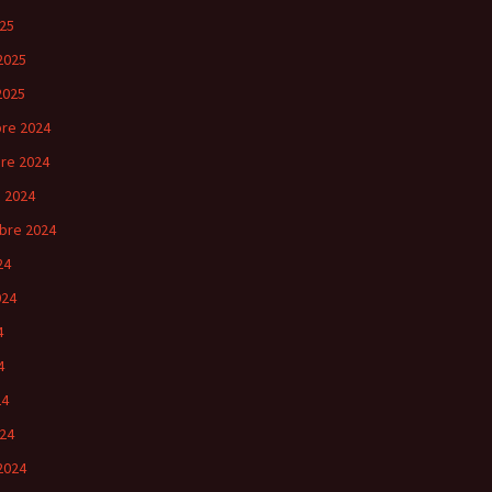
25
2025
2025
re 2024
re 2024
 2024
bre 2024
24
024
4
4
24
24
2024