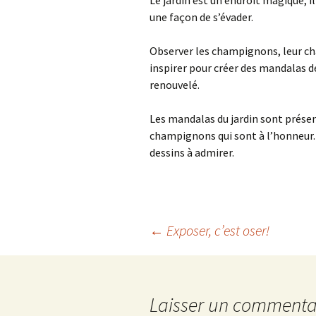
Le jardin est un endroit magique, i
une façon de s’évader.
Observer les champignons, leur chap
inspirer pour créer des mandalas de 
renouvelé.
Les mandalas du jardin sont présen
champignons qui sont à l’honneur. A
dessins à admirer.
Navigation
←
Exposer, c’est oser!
des
Laisser un commenta