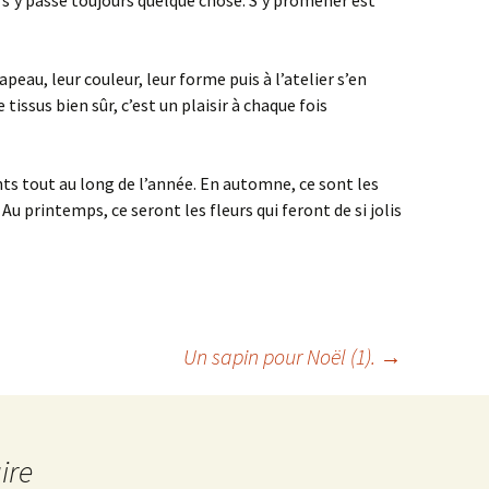
l s’y passe toujours quelque chose. S’y promener est
eau, leur couleur, leur forme puis à l’atelier s’en
tissus bien sûr, c’est un plaisir à chaque fois
ts tout au long de l’année. En automne, ce sont les
u printemps, ce seront les fleurs qui feront de si jolis
Un sapin pour Noël (1).
→
ire