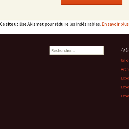
Ce site utilise Akismet pour réduire les indésirables.
En savoir plu
Rechercher :
Art
Un d
Arch
Expo
Expo
Expo