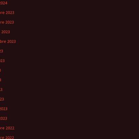
2024
re 2023
re 2023
 2023
bre 2023
23
023
3
3
23
23
2023
2023
re 2022
re 2022