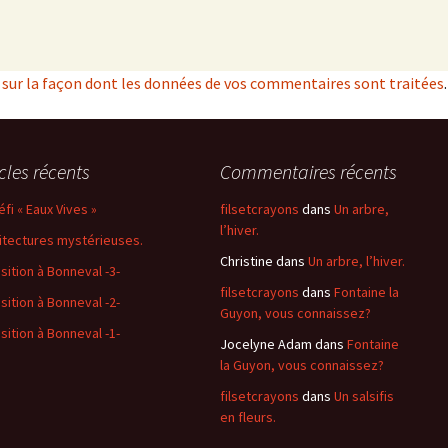
s sur la façon dont les données de vos commentaires sont traitées
.
icles récents
Commentaires récents
éfi « Eaux Vives »
filsetcrayons
dans
Un arbre,
l’hiver.
itectures mystérieuses.
Christine
dans
Un arbre, l’hiver.
sition à Bonneval -3-
filsetcrayons
dans
Fontaine la
sition à Bonneval -2-
Guyon, vous connaissez?
sition à Bonneval -1-
Jocelyne Adam
dans
Fontaine
la Guyon, vous connaissez?
filsetcrayons
dans
Un salsifis
en fleurs.