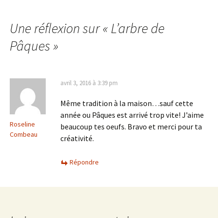
des
Une réflexion sur «
L’arbre de
Pâques
»
articles
avril 3, 2016 à 3:39 pm
Même tradition à la maison…sauf cette
année ou Pâques est arrivé trop vite! J’aime
Roseline
beaucoup tes oeufs. Bravo et merci pour ta
Combeau
créativité.
Répondre