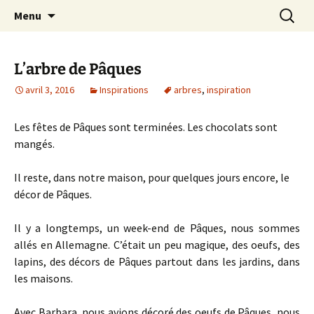
Le blog de Sophie A
Aller
Recherc
filsetcrayons
Menu
au
contenu
L’arbre de Pâques
avril 3, 2016
Inspirations
arbres
,
inspiration
Les fêtes de Pâques sont terminées. Les chocolats sont
mangés.
Il reste, dans notre maison, pour quelques jours encore, le
décor de Pâques.
Il y a longtemps, un week-end de Pâques, nous sommes
allés en Allemagne. C’était un peu magique, des oeufs, des
lapins, des décors de Pâques partout dans les jardins, dans
les maisons.
Avec Barbara, nous avions décoré des oeufs de Pâques, nous