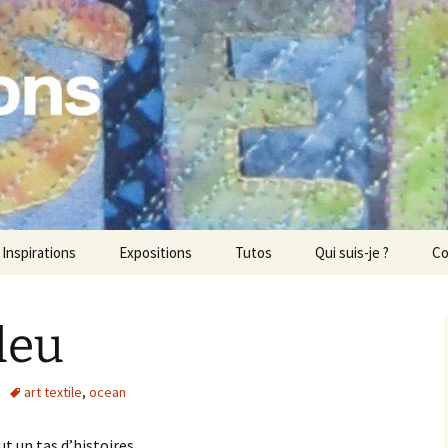
ons
Inspirations
Expositions
Tutos
Qui suis-je ?
Co
leu
art textile
,
ocean
t un tas d’histoires.