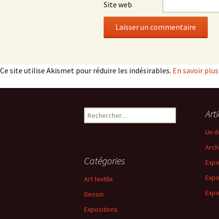
Site web
Ce site utilise Akismet pour réduire les indésirables.
En savoir plu
Rechercher :
Art
Un d
Arch
Catégories
Expo
Expo
Art textile
Expo
Dessin
Expositions