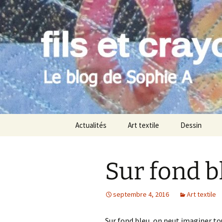
Le blog de Sophie A
Aller
au
contenu
filsetcray
Actualités
Art textile
Dessin
Sur fond b
septembre 4, 2016
Art textile
Sur fond bleu, on peut imaginer tou