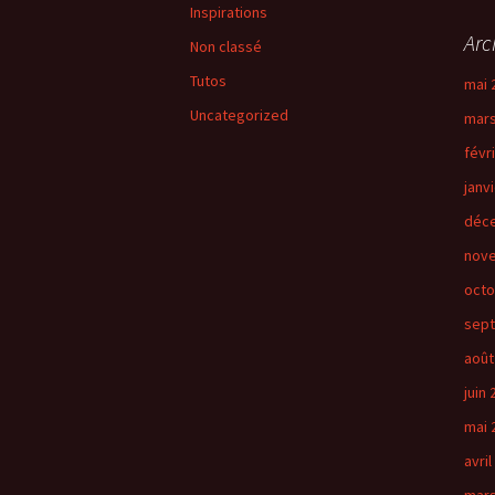
Inspirations
Arc
Non classé
Tutos
mai 
Uncategorized
mars
févr
janv
déc
nov
octo
sep
août
juin
mai 
avril