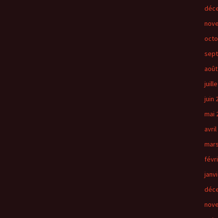
déc
nov
octo
sep
août
juill
juin
mai 
avril
mars
févr
janv
déc
nov