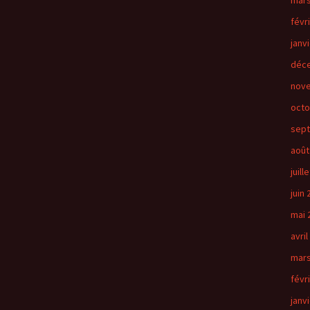
mars
févr
janv
déc
nov
octo
sep
août
juill
juin
mai 
avril
mars
févr
janv