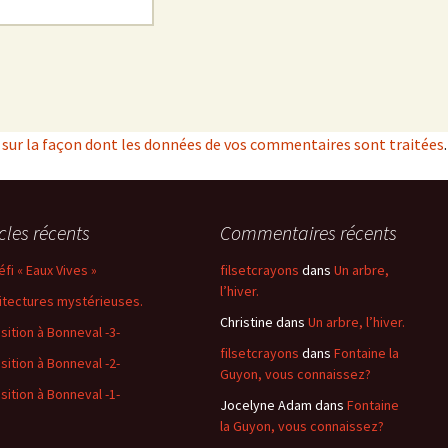
s sur la façon dont les données de vos commentaires sont traitées
.
icles récents
Commentaires récents
éfi « Eaux Vives »
filsetcrayons
dans
Un arbre,
l’hiver.
itectures mystérieuses.
Christine
dans
Un arbre, l’hiver.
sition à Bonneval -3-
filsetcrayons
dans
Fontaine la
sition à Bonneval -2-
Guyon, vous connaissez?
sition à Bonneval -1-
Jocelyne Adam
dans
Fontaine
la Guyon, vous connaissez?