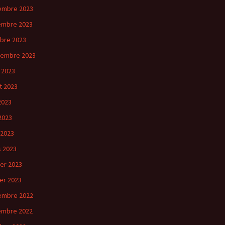
embre 2023
embre 2023
bre 2023
tembre 2023
 2023
et 2023
 2023
2023
 2023
 2023
ier 2023
ier 2023
embre 2022
embre 2022