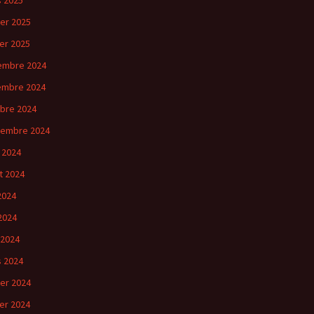
 2025
ier 2025
ier 2025
embre 2024
embre 2024
bre 2024
tembre 2024
 2024
et 2024
 2024
2024
 2024
 2024
ier 2024
ier 2024