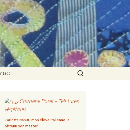
Rechercher :
ntact
Charlène Poret – Teintures
végétales
Carlotta Nanut, mon élève italienne, a
obtenu son master