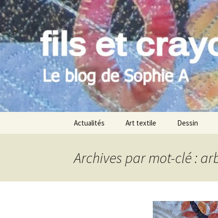
Le blog de Sophie A
Aller
au
contenu
filsetcray
Actualités
Art textile
Dessin
Archives par mot-clé : a