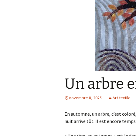
Un arbre 
novembre 8, 2025
Art textile
En automne, un arbre, c’est coloré, j
nuit arrive tôt. Il est encore temp
« Un arbre, en automne » est le dern