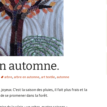
en automne.
arbre
,
arbre en automne
,
art textile
,
automne
oyeux. C’est la saison des pluies, il fait plus frais et la
s de se promener dans la forêt.
ier de la série « un arbre, quatre saisons ».