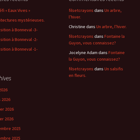
éfi « Eaux Vives »
filsetcrayons
dans
Un arbre,
l’hiver.
itectures mystérieuses.
Christine
dans
Un arbre, l’hiver.
sition à Bonneval -3-
filsetcrayons
dans
Fontaine la
sition à Bonneval -2-
Guyon, vous connaissez?
sition à Bonneval -1-
Jocelyne Adam
dans
Fontaine
la Guyon, vous connaissez?
filsetcrayons
dans
Un salsifis
en fleurs.
hives
2026
 2026
ier 2026
ier 2026
embre 2025
embre 2025