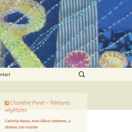
Rechercher :
ntact
Charlène Poret – Teintures
végétales
Carlotta Nanut, mon élève italienne, a
obtenu son master