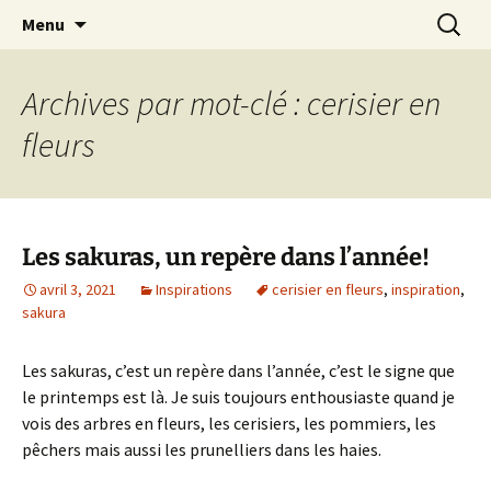
Le blog de Sophie A
Aller
Recherc
filsetcrayons
Menu
au
contenu
Archives par mot-clé : cerisier en
fleurs
Les sakuras, un repère dans l’année!
avril 3, 2021
Inspirations
cerisier en fleurs
,
inspiration
,
sakura
Les sakuras, c’est un repère dans l’année, c’est le signe que
le printemps est là. Je suis toujours enthousiaste quand je
vois des arbres en fleurs, les cerisiers, les pommiers, les
pêchers mais aussi les prunelliers dans les haies.