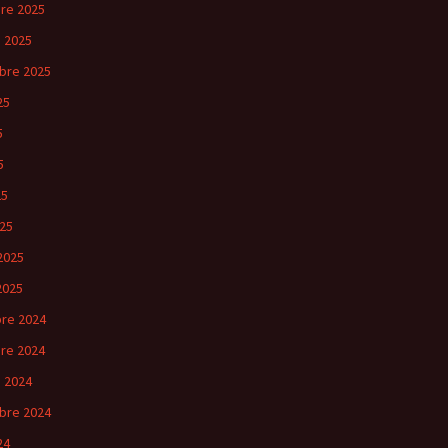
re 2025
 2025
bre 2025
25
5
5
25
25
2025
2025
re 2024
re 2024
 2024
bre 2024
24