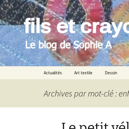
Le blog de Sophie A
Aller
au
contenu
filsetcray
Actualités
Art textile
Dessin
Archives par mot-clé : en
Le petit v