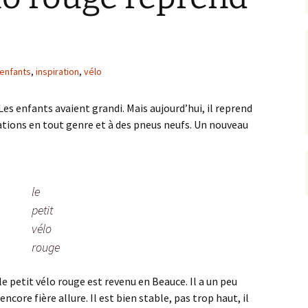
.
enfants
,
inspiration
,
vélo
Les enfants avaient grandi. Mais aujourd’hui, il reprend
fications en tout genre et à des pneus neufs. Un nouveau
le
petit
vélo
rouge
e petit vélo rouge est revenu en Beauce. Il a un peu
 encore fière allure. Il est bien stable, pas trop haut, il