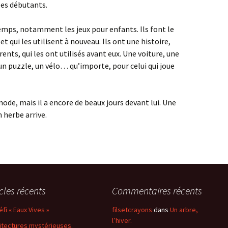
 les débutants.
temps, notamment les jeux pour enfants. Ils font le
t qui les utilisent à nouveau. Ils ont une histoire,
ents, qui les ont utilisés avant eux. Une voiture, une
un puzzle, un vélo… qu’importe, pour celui qui joue
mode, mais il a encore de beaux jours devant lui. Une
 herbe arrive.
icles récents
Commentaires récents
éfi « Eaux Vives »
filsetcrayons
dans
Un arbre,
l’hiver.
itectures mystérieuses.