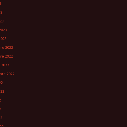
3
23
23
2023
2023
re 2022
re 2022
 2022
bre 2022
22
022
2
2
22
22