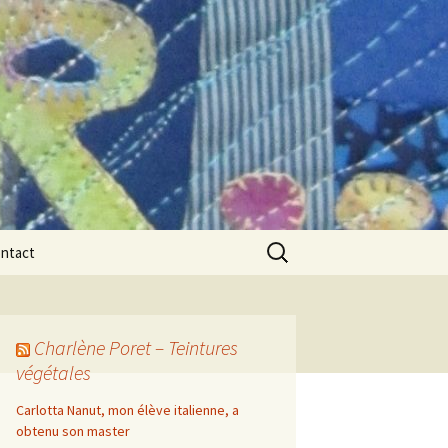
Rechercher :
ntact
Charlène Poret – Teintures
végétales
Carlotta Nanut, mon élève italienne, a
obtenu son master