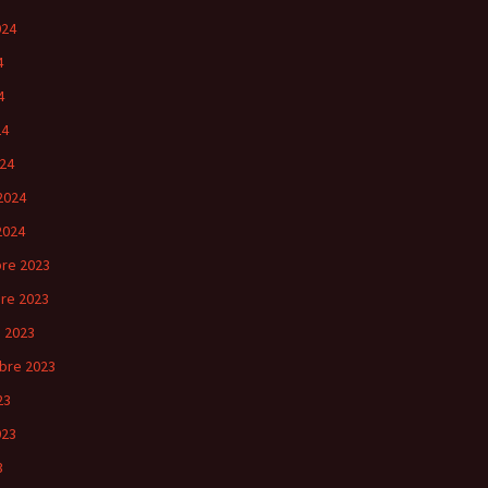
024
4
4
24
24
2024
2024
re 2023
re 2023
 2023
bre 2023
23
023
3