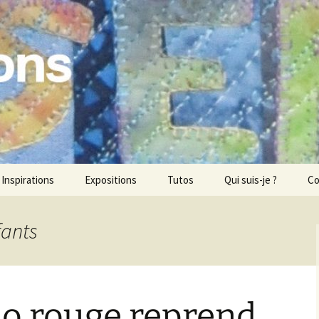
ons
Inspirations
Expositions
Tutos
Qui suis-je ?
Co
fants
élo rouge reprend