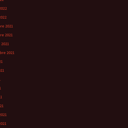
2022
2022
re 2021
re 2021
 2021
bre 2021
21
021
1
1
21
21
2021
2021