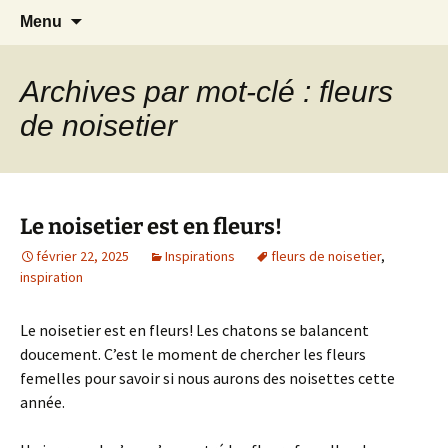
Le blog de Sophie A
Aller
Recherc
filsetcrayons
Menu
au
contenu
Archives par mot-clé : fleurs
de noisetier
Le noisetier est en fleurs!
février 22, 2025
Inspirations
fleurs de noisetier
,
inspiration
Le noisetier est en fleurs! Les chatons se balancent
doucement. C’est le moment de chercher les fleurs
femelles pour savoir si nous aurons des noisettes cette
année.