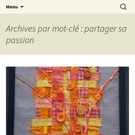
Le blog de Sophie A
Aller
Recherc
filsetcrayons
Menu
au
contenu
Archives par mot-clé : partager sa
passion