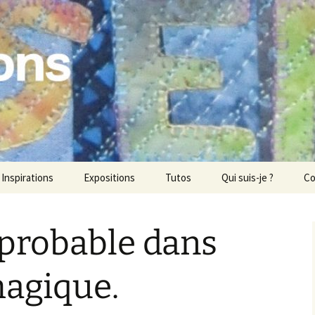
ons
Inspirations
Expositions
Tutos
Qui suis-je ?
Co
mprobable dans
magique.