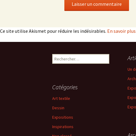
Ce site utilise Akismet pour réduire les indésirables.
En savoir plu
Rechercher :
Art
Un d
Arch
Catégories
Expo
Expo
Art textile
Expo
Dessin
Expositions
Inspirations
Arc