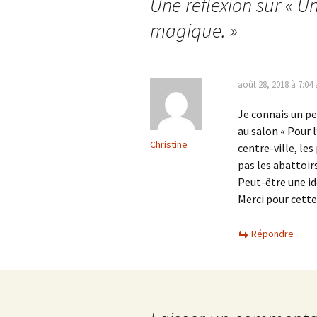
Une réflexion sur «
Un
articles
magique.
»
août 28, 2018 à 7:04
Je connais un pe
au salon « Pour l
Christine
centre-ville, le
pas les abattoirs
Peut-être une id
Merci pour cett
Répondre