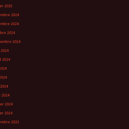
ier 2025
embre 2024
embre 2024
bre 2024
tembre 2024
 2024
et 2024
 2024
2024
 2024
 2024
ier 2024
ier 2024
embre 2023