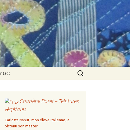
Rechercher :
ntact
Charlène Poret – Teintures
végétales
Carlotta Nanut, mon élève italienne, a
obtenu son master