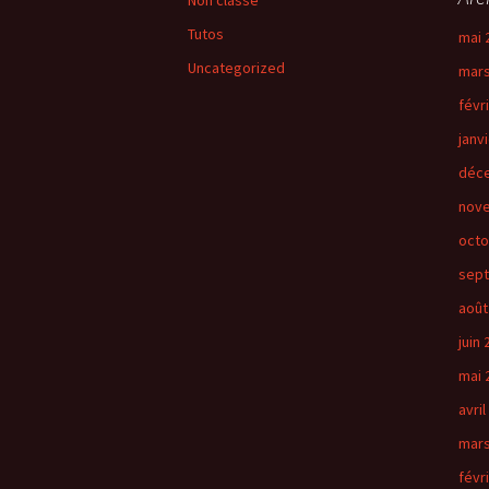
Non classé
Tutos
mai 
Uncategorized
mars
févr
janv
déc
nov
octo
sep
août
juin
mai 
avril
mars
févr