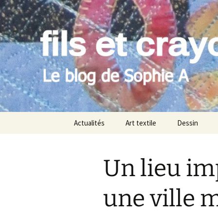
Le blog de Sophie A
Aller
au
contenu
filsetcray
Actualités
Art textile
Dessin
Un lieu i
une ville 