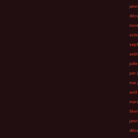
janv
déc
nov
octo
sep
août
juill
juin
mai 
avril
mars
févr
janv
déc