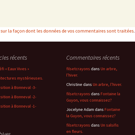
s sur la façon dont les données de vos commentaires sont traitées
.
icles récents
Commentaires récents
éfi « Eaux Vives »
filsetcrayons
dans
Un arbre,
l’hiver.
itectures mystérieuses.
Christine
dans
Un arbre, l’hiver.
sition à Bonneval -3-
filsetcrayons
dans
Fontaine la
sition à Bonneval -2-
Guyon, vous connaissez?
sition à Bonneval -1-
Jocelyne Adam
dans
Fontaine
la Guyon, vous connaissez?
filsetcrayons
dans
Un salsifis
en fleurs.
hives