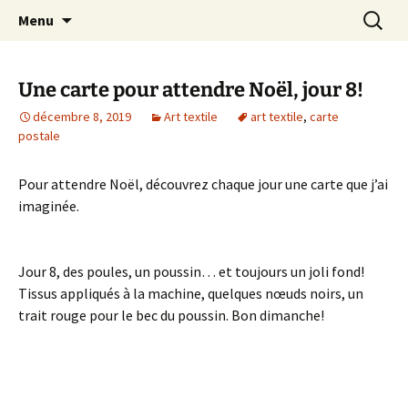
Le blog de Sophie A
Aller
Recherc
filsetcrayons
Menu
au
contenu
Une carte pour attendre Noël, jour 8!
décembre 8, 2019
Art textile
art textile
,
carte
postale
Pour attendre Noël, découvrez chaque jour une carte que j’ai
imaginée.
Jour 8, des poules, un poussin… et toujours un joli fond!
Tissus appliqués à la machine, quelques nœuds noirs, un
trait rouge pour le bec du poussin. Bon dimanche!