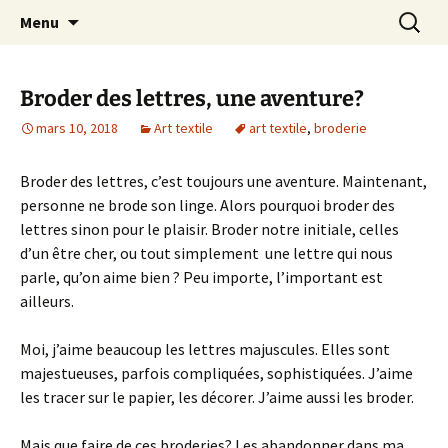
Le blog de Sophie A
Aller
Recherc
filsetcrayons
Menu
au
contenu
Broder des lettres, une aventure?
mars 10, 2018
Art textile
art textile
,
broderie
Broder des lettres, c’est toujours une aventure. Maintenant,
personne ne brode son linge. Alors pourquoi broder des
lettres sinon pour le plaisir. Broder notre initiale, celles
d’un être cher, ou tout simplement une lettre qui nous
parle, qu’on aime bien ? Peu importe, l’important est
ailleurs.
Moi, j’aime beaucoup les lettres majuscules. Elles sont
majestueuses, parfois compliquées, sophistiquées. J’aime
les tracer sur le papier, les décorer. J’aime aussi les broder.
Mais que faire de ces broderies? Les abandonner dans ma