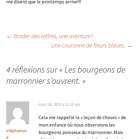
me disent que le printemps arrive!!!
Navigation
←
Broder des lettres, une aventure?
Une couronne de fleurs bleues.
→
des
4 réflexions sur «
Les bourgeons de
articles
marronnier s’ouvrent.
»
mars 18, 2018 à 11:10 am
Cela me rappelle la « leçon de choses « de
mon enfance où nous observions les
stéphanois
bourgeons poisseux du marronnier. Mais
e