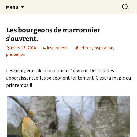
Le blog de Sophie A
Aller
Recherc
filsetcrayons
Menu
au
contenu
Les bourgeons de marronnier
s’ouvrent.
mars 17, 2018
Inspirations
arbres
,
inspiration
,
printemps
Les bourgeons de marronnier s’ouvrent. Des feuilles
apparaissent, elles se déplient lentement. C’est la magie du
printemps!!!