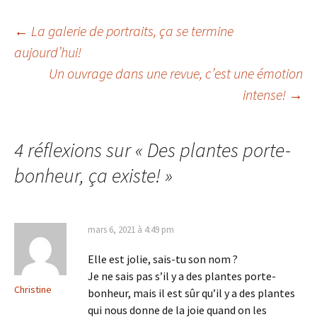
Navigation
←
La galerie de portraits, ça se termine
aujourd’hui!
Un ouvrage dans une revue, c’est une émotion
des
intense!
→
articles
4 réflexions sur «
Des plantes porte-
bonheur, ça existe!
»
mars 6, 2021 à 4:49 pm
Elle est jolie, sais-tu son nom ?
Je ne sais pas s’il y a des plantes porte-
Christine
bonheur, mais il est sûr qu’il y a des plantes
qui nous donne de la joie quand on les