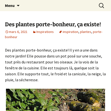
Le blog de Sophie A
Aller
Recherc
filsetcrayons
Menu
au
contenu
Des plantes porte-bonheur, ça existe!
mars 6, 2021
Inspirations
inspiration
,
plantes
,
porte-
bonheur
Des plantes porte-bonheur, ça existe! Il y en a une dans
notre jardin! Elle pousse dans un pot posé sur une souche,
tout près du restaurant pour les oiseaux. Je la vois de la
fenêtre de la cuisine. Elle est toujours là, quelque soit la
saison. Elle supporte tout, le froid et la canicule, la neige, la
pluie, la sécheresse.