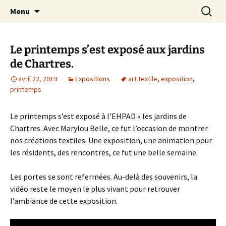
Le blog de Sophie A
Aller
Recherc
filsetcrayons
Menu
au
contenu
Le printemps s’est exposé aux jardins
de Chartres.
avril 22, 2019
Expositions
art textile
,
exposition
,
printemps
Le printemps s’est exposé à l’EHPAD « les jardins de
Chartres. Avec Marylou Belle, ce fut l’occasion de montrer
nos créations textiles. Une exposition, une animation pour
les résidents, des rencontres, ce fut une belle semaine.
Les portes se sont refermées. Au-delà des souvenirs, la
vidéo reste le moyen le plus vivant pour retrouver
l’ambiance de cette exposition.