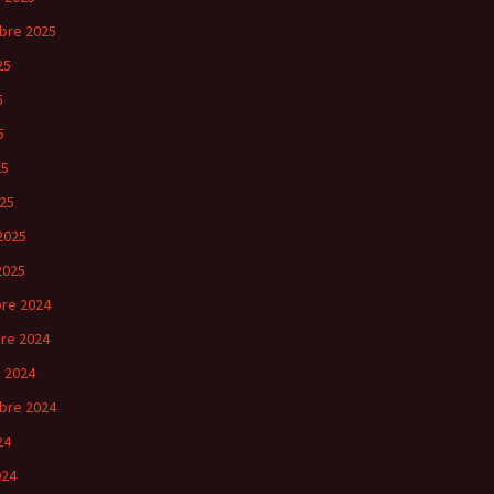
bre 2025
25
5
5
25
25
2025
2025
re 2024
re 2024
 2024
bre 2024
24
024