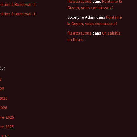
filsetcrayons
dans
Fontaine la
sition à Bonneval -2-
Guyon, vous connaissez?
sition à Bonneval -1-
Jocelyne Adam
dans
Fontaine
la Guyon, vous connaissez?
filsetcrayons
dans
Un salsifis
en fleurs.
es
6
26
2026
2026
re 2025
re 2025
 2025