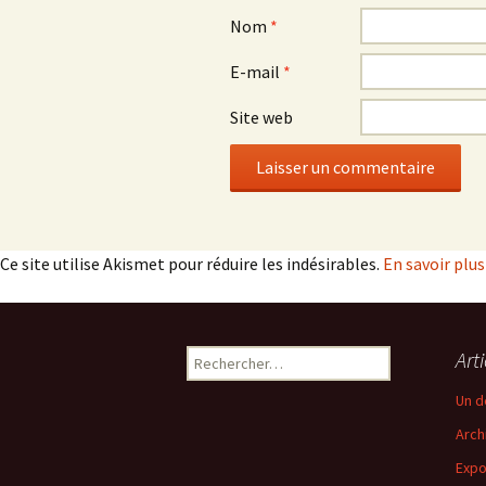
Nom
*
E-mail
*
Site web
Ce site utilise Akismet pour réduire les indésirables.
En savoir plu
Rechercher :
Art
Un d
Arch
Expo