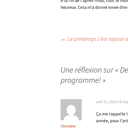
A la fin de l’après-midi, tout le m
heureux. Cela m’a donné envie d’e
Navigation
←
Le printemps s’est exposé a
des
Une réflexion sur «
De
articles
programme!
»
avril 27, 2019 à 8:24
Ça me rappelle le
année, pour l’art
Christine