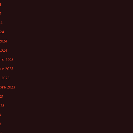
4
4
24
24
2024
2024
re 2023
re 2023
 2023
bre 2023
23
023
3
3