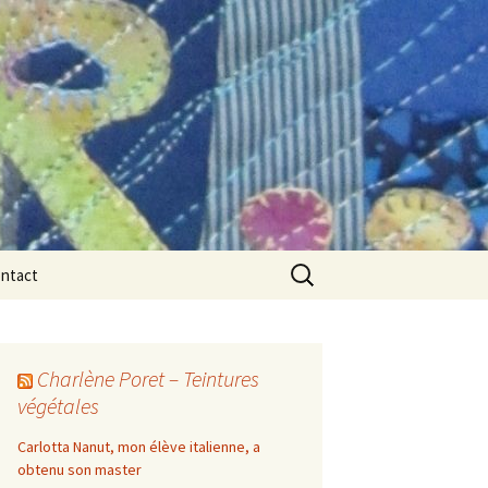
Rechercher :
ntact
Charlène Poret – Teintures
végétales
Carlotta Nanut, mon élève italienne, a
obtenu son master