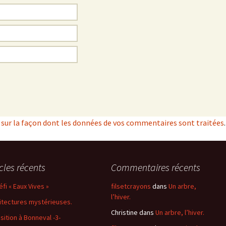
s sur la façon dont les données de vos commentaires sont traitées
.
icles récents
Commentaires récents
éfi « Eaux Vives »
filsetcrayons
dans
Un arbre,
l’hiver.
itectures mystérieuses.
Christine
dans
Un arbre, l’hiver.
sition à Bonneval -3-