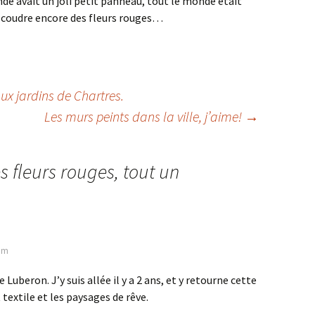
onde avait un joli petit panneau, tout le monde était
n coudre encore des fleurs rouges…
ux jardins de Chartres.
Les murs peints dans la ville, j’aime!
→
s fleurs rouges, tout un
 pm
 Luberon. J’y suis allée il y a 2 ans, et y retourne cette
 textile et les paysages de rêve.