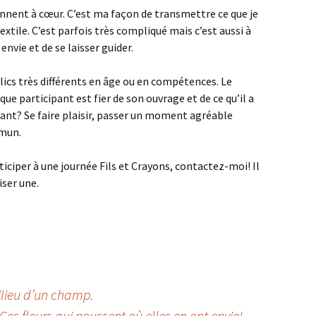
ennent à cœur. C’est ma façon de transmettre ce que je
Textile. C’est parfois très compliqué mais c’est aussi à
 envie et de se laisser guider.
lics très différents en âge ou en compétences. Le
ue participant est fier de son ouvrage et de ce qu’il a
tant? Se faire plaisir, passer un moment agréable
mmun.
rticiper à une journée Fils et Crayons, contactez-moi! Il
iser une.
lieu d’un champ.
Ces fleurs qui poussent où elles en ont envie!
→