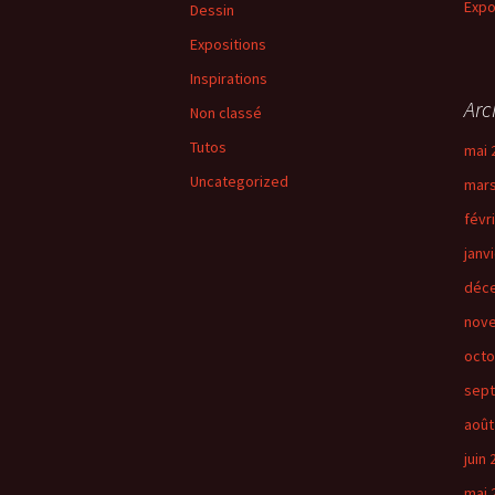
Expo
Dessin
Expositions
Inspirations
Arc
Non classé
Tutos
mai 
Uncategorized
mars
févr
janv
déc
nov
octo
sep
août
juin
mai 