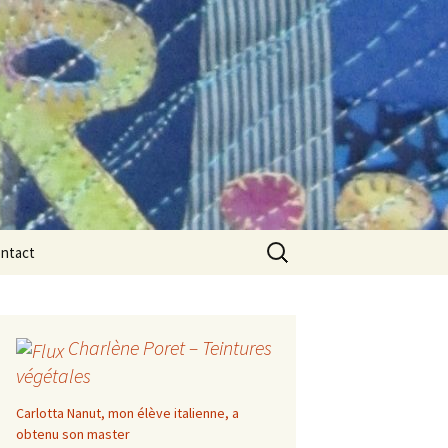
Rechercher :
ntact
Charlène Poret – Teintures
végétales
Carlotta Nanut, mon élève italienne, a
obtenu son master