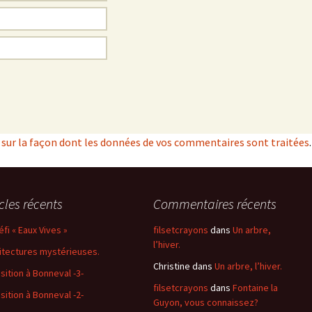
s sur la façon dont les données de vos commentaires sont traitées
.
icles récents
Commentaires récents
éfi « Eaux Vives »
filsetcrayons
dans
Un arbre,
l’hiver.
itectures mystérieuses.
Christine
dans
Un arbre, l’hiver.
sition à Bonneval -3-
filsetcrayons
dans
Fontaine la
sition à Bonneval -2-
Guyon, vous connaissez?