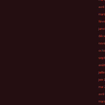
avril
mars
févr
janv
déc
nov
octo
sep
août
juill
juin
mai 
avril
mars