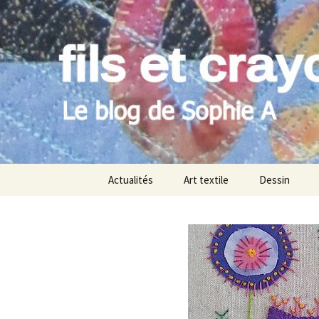
Le blog de Sophie A
Aller
au
contenu
filsetcray
Actualités
Art textile
Dessin