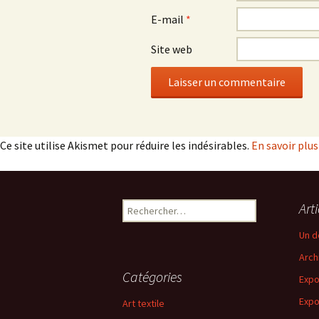
E-mail
*
Site web
Ce site utilise Akismet pour réduire les indésirables.
En savoir plu
Rechercher :
Art
Un d
Arch
Catégories
Expo
Expo
Art textile