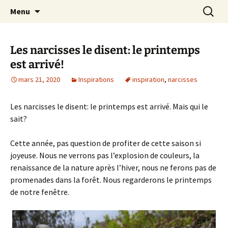
Le blog de Sophie A
Aller
Recherc
filsetcrayons
Menu
au
contenu
Les narcisses le disent: le printemps
est arrivé!
mars 21, 2020
Inspirations
inspiration
,
narcisses
Les narcisses le disent: le printemps est arrivé. Mais qui le
sait?
Cette année, pas question de profiter de cette saison si
joyeuse. Nous ne verrons pas l’explosion de couleurs, la
renaissance de la nature après l’hiver, nous ne ferons pas de
promenades dans la forêt. Nous regarderons le printemps
de notre fenêtre.