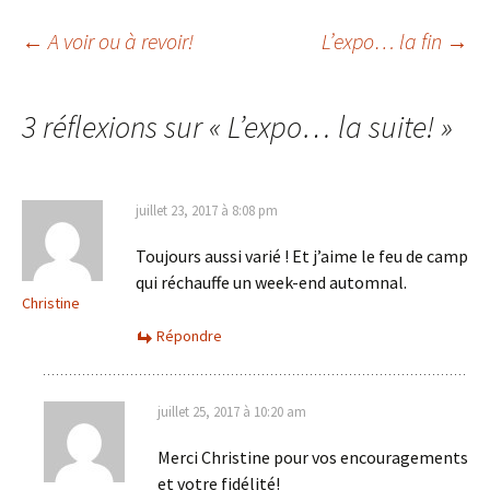
Navigation
←
A voir ou à revoir!
L’expo… la fin
→
des
3 réflexions sur «
L’expo… la suite!
»
articles
juillet 23, 2017 à 8:08 pm
Toujours aussi varié ! Et j’aime le feu de camp
qui réchauffe un week-end automnal.
Christine
Répondre
juillet 25, 2017 à 10:20 am
Merci Christine pour vos encouragements
et votre fidélité!