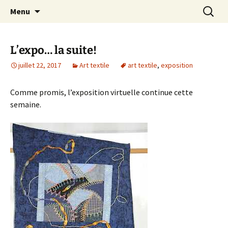
Le blog de Sophie A
Aller
Recherc
filsetcrayons
Menu
au
contenu
L’expo… la suite!
juillet 22, 2017
Art textile
art textile
,
exposition
Comme promis, l’exposition virtuelle continue cette
semaine.