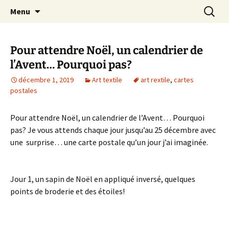
Le blog de Sophie A
Aller
Recherc
filsetcrayons
Menu
au
contenu
Pour attendre Noël, un calendrier de
l’Avent… Pourquoi pas?
décembre 1, 2019
Art textile
art rextile
,
cartes
postales
Pour attendre Noël, un calendrier de l’Avent… Pourquoi
pas? Je vous attends chaque jour jusqu’au 25 décembre avec
une surprise… une carte postale qu’un jour j’ai imaginée.
Jour 1, un sapin de Noël en appliqué inversé, quelques
points de broderie et des étoiles!