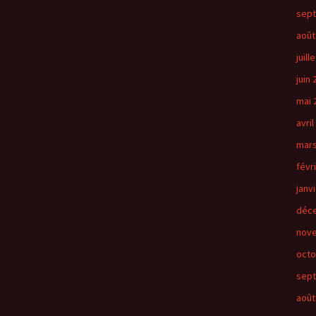
sep
août
juill
juin
mai 
avril
mars
févr
janv
déc
nov
octo
sep
août