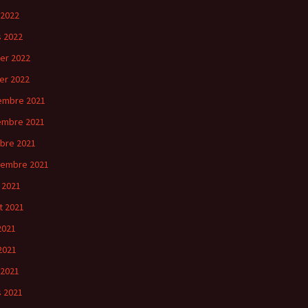
 2022
 2022
ier 2022
ier 2022
embre 2021
embre 2021
bre 2021
tembre 2021
 2021
et 2021
 2021
2021
 2021
 2021