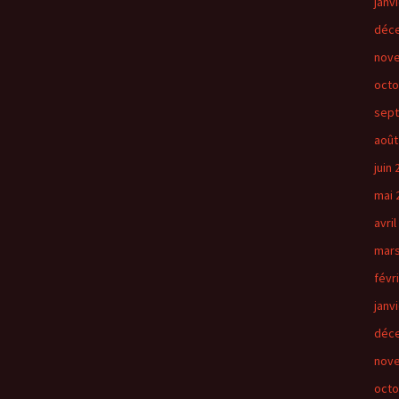
janv
déc
nov
octo
sep
août
juin
mai 
avril
mars
févr
janv
déc
nov
octo