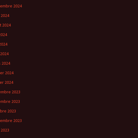
tembre 2024
 2024
et 2024
 2024
2024
 2024
 2024
ier 2024
ier 2024
embre 2023
embre 2023
bre 2023
tembre 2023
 2023