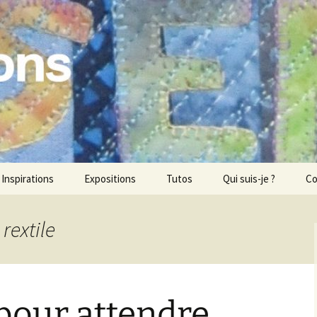
ons
Inspirations
Expositions
Tutos
Qui suis-je ?
Co
 rextile
pour attendre