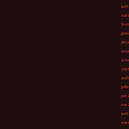
avril
mars
févr
janv
déc
nov
octo
sep
août
juill
juin
mai 
avril
mars