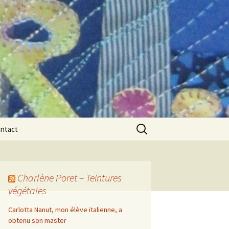
Rechercher :
ntact
Charlène Poret – Teintures
végétales
Carlotta Nanut, mon élève italienne, a
obtenu son master