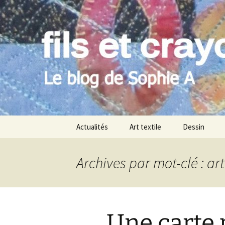
Le blog de Sophie A
Aller
au
contenu
filsetcray
Actualités
Art textile
Dessin
Archives par mot-clé : art
Une carte 