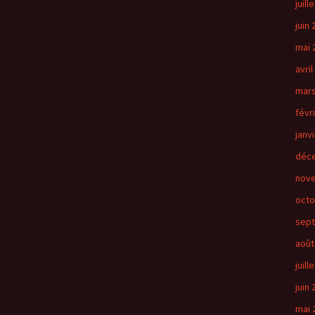
juill
juin
mai 
avril
mars
févr
janv
déc
nov
octo
sep
août
juill
juin
mai 