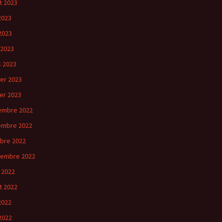
et 2023
 2023
2023
 2023
 2023
ier 2023
ier 2023
embre 2022
embre 2022
bre 2022
tembre 2022
 2022
et 2022
 2022
2022