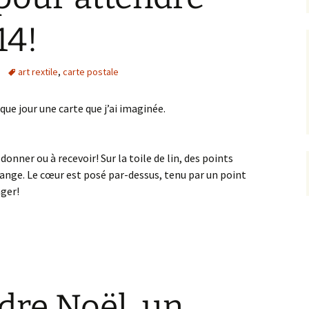
14!
art rextile
,
carte postale
ue jour une carte que j’ai imaginée.
onner ou à recevoir! Sur la toile de lin, des points
ange. Le cœur est posé par-dessus, tenu par un point
ager!
dre Noël, un