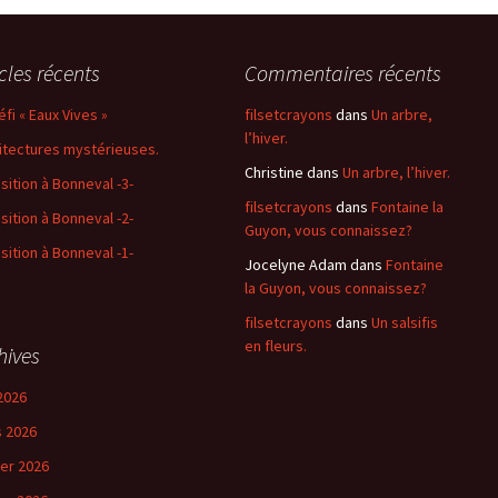
icles récents
Commentaires récents
éfi « Eaux Vives »
filsetcrayons
dans
Un arbre,
l’hiver.
itectures mystérieuses.
Christine
dans
Un arbre, l’hiver.
sition à Bonneval -3-
filsetcrayons
dans
Fontaine la
sition à Bonneval -2-
Guyon, vous connaissez?
sition à Bonneval -1-
Jocelyne Adam
dans
Fontaine
la Guyon, vous connaissez?
filsetcrayons
dans
Un salsifis
en fleurs.
hives
2026
 2026
ier 2026