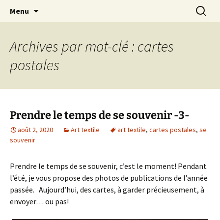
Le blog de Sophie A
Aller
Recherc
filsetcrayons
Menu
au
contenu
Archives par mot-clé : cartes
postales
Prendre le temps de se souvenir -3-
août 2, 2020
Art textile
art textile
,
cartes postales
,
se
souvenir
Prendre le temps de se souvenir, c’est le moment! Pendant
l’été, je vous propose des photos de publications de l’année
passée. Aujourd’hui, des cartes, à garder précieusement, à
envoyer… ou pas!